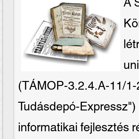
A S
Kö
lét
un
(TÁMOP-3.2.4.A-11/1-
Tudásdepó-Expressz") 
informatikai fejlesztés 