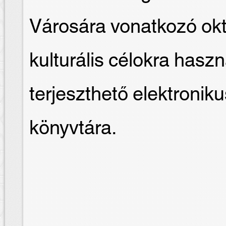
Városára vonatkozó okt
kulturális célokra hasz
terjeszthető elektron
könyvtára.