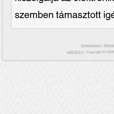
szemben támasztott ig
Impresszum
|
Adatvé
JaDoX 3.5
- Copyright © 2008