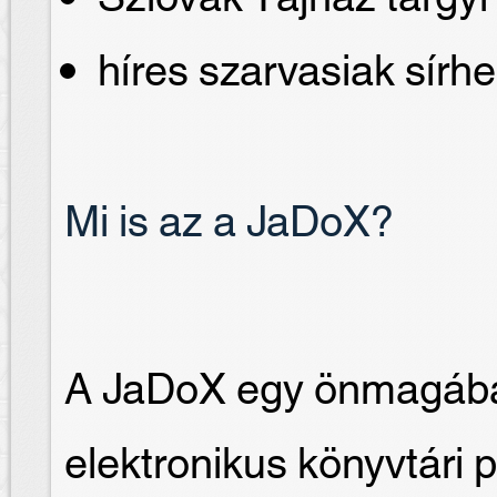
híres szarvasiak sírhe
Mi is az a JaDoX?
A JaDoX egy önmagában
elektronikus könyvtári