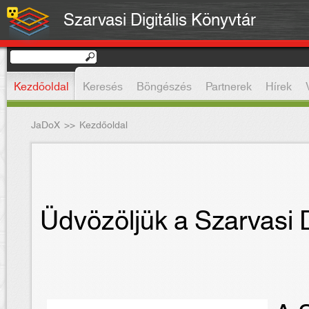
Szarvasi Digitális Könyvtár
Kezdőoldal
Keresés
Böngészés
Partnerek
Hírek
JaDoX
>>
Kezdőoldal
Üdvözöljük a Szarvasi D