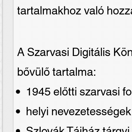
tartalmakhoz való hozz
A Szarvasi Digitális Kö
bővülő tartalma:
1945 előtti szarvasi fo
helyi nevezetessége
Szlovák Tájház tárgyi