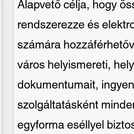
Alapvető célja, hogy ös
rendszerezze és elektr
számára hozzáférhetőv
város helyismereti, hely
dokumentumait, ingyen
szolgáltatásként mind
egyforma eséllyel biztosí