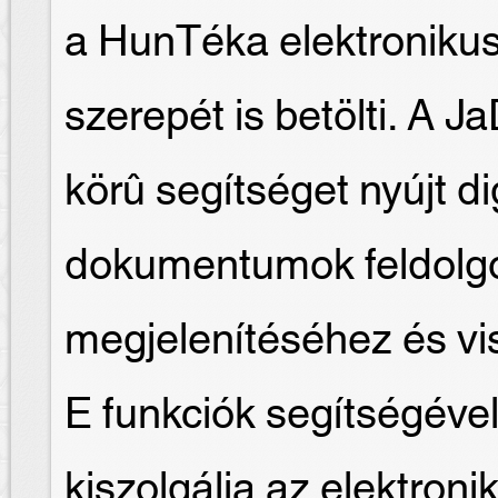
a HunTéka elektroniku
szerepét is betölti. A J
körû segítséget nyújt dig
dokumentumok feldolgo
megjelenítéséhez és v
E funkciók segítségével
kiszolgálja az elektroni