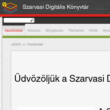
Szarvasi Digitális Könyvtár
Kezdőoldal
Keresés
Böngészés
Partnerek
Hírek
Ven
JaDoX
>>
Kezdőoldal
Üdvözöljük a Szarvasi D