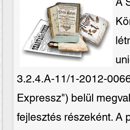
A S
Kö
lét
un
3.2.4.A-11/1-2012-006
Expressz") belül megval
fejlesztés részeként. A 