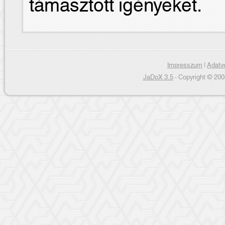
támasztott igényeket.
Impresszum
|
Adatvé
JaDoX 3.5
- Copyright © 200