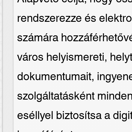
rendszerezze és elektro
számára hozzáférhetővé
város helyismereti, hely
dokumentumait, ingyene
szolgáltatásként minde
eséllyel biztosítsa a dig