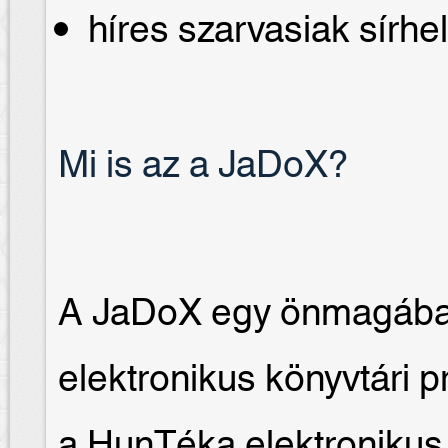
híres szarvasiak sírhel
Mi is az a JaDoX?
A JaDoX egy önmagában 
elektronikus könyvtári
a HunTéka elektronikus