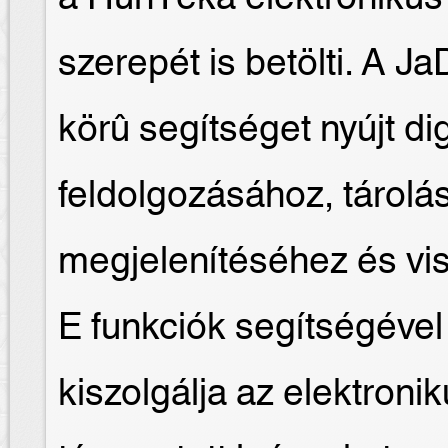
szerepét is betölti. A J
körû segítséget nyújt d
feldolgozásához, tárolá
megjelenítéséhez és vi
E funkciók segítségével
kiszolgálja az elektron