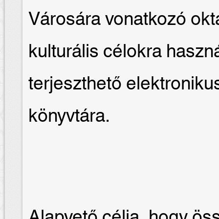
Városára vonatkozó okt
kulturális célokra hasz
terjeszthető elektroni
könyvtára.
Alapvető célja, hogy ös