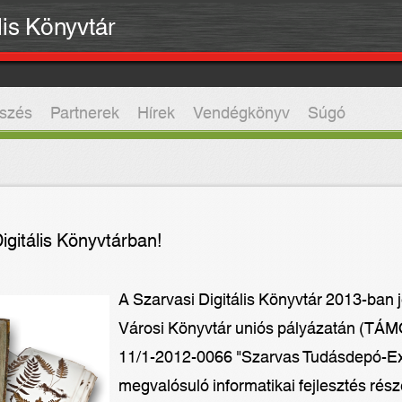
lis Könyvtár
szés
Partnerek
Hírek
Vendégkönyv
Súgó
igitális Könyvtárban!
A Szarvasi Digitális Könyvtár 2013-ban jö
Városi Könyvtár uniós pályázatán (TÁM
11/1-2012-0066 "Szarvas Tudásdepó-Exp
megvalósuló informatikai fejlesztés rész