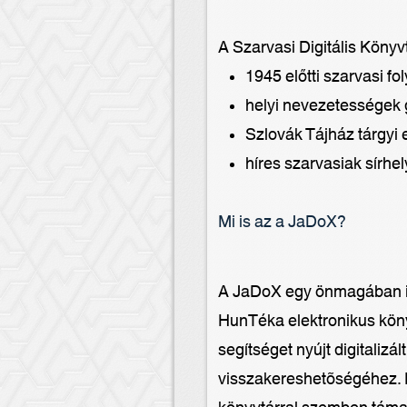
A Szarvasi Digitális Könyv
1945 előtti szarvasi fo
helyi nevezetességek
Szlovák Tájház tárgyi 
híres szarvasiak sírhel
Mi is az a JaDoX?
A JaDoX egy önmagában is 
HunTéka elektronikus köny
segítséget nyújt digitali
visszakereshetõségéhez. E