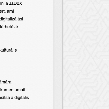
lni a JaDoX
rt, ami
igitalizálási
lérhetővé
ulturális
.
zámára
dokumentumait,
ítsa a digitális