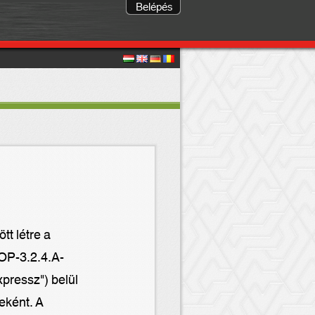
Belépés
tt létre a
OP-3.2.4.A-
ressz") belül
eként. A