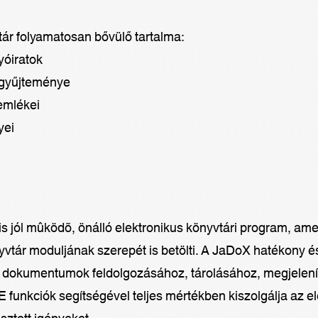
tár folyamatosan bővülő tartalma:
lyóiratok
 gyűjteménye
emlékei
yei
jól mûködõ, önálló elektronikus könyvtári program, ame
vtár moduljának szerepét is betölti. A JaDoX hatékony és
zált dokumentumok feldolgozásához, tárolásához, megjelen
 funkciók segítségével teljes mértékben kiszolgálja az el