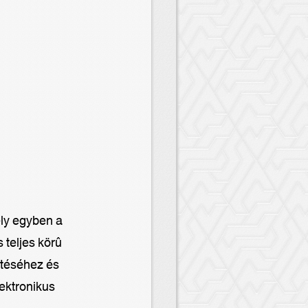
ly egyben a
 teljes körû
ítéséhez és
ektronikus