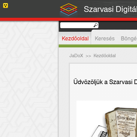
Szarvasi Digitá
Kezdőoldal
Keresés
Böngé
JaDoX
>>
Kezdőoldal
Üdvözöljük a Szarvasi D