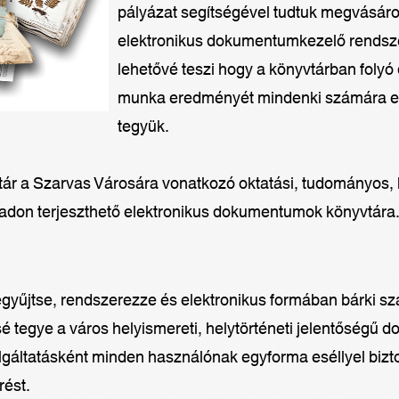
pályázat segítségével tudtuk megvásáro
elektronikus dokumentumkezelő rendsze
lehetővé teszi hogy a könyvtárban folyó d
munka eredményét mindenki számára e
tegyük.
tár a Szarvas Városára vonatkozó oktatási, tudományos, k
adon terjeszthető elektronikus dokumentumok könyvtára
egyűjtse, rendszerezze és elektronikus formában bárki s
é tegye a város helyismereti, helytörténeti jelentőségű 
gáltatásként minden használónak egyforma eséllyel biztos
rést.